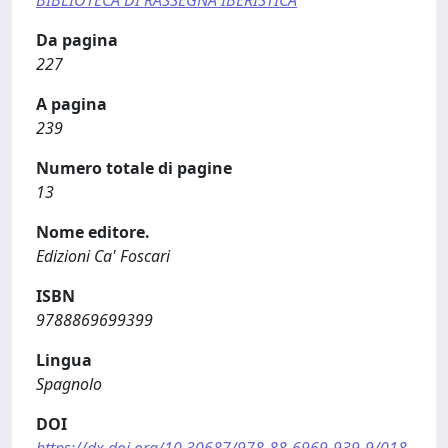
Da pagina
227
A pagina
239
Numero totale di pagine
13
Nome editore.
Edizioni Ca' Foscari
ISBN
9788869699399
Lingua
Spagnolo
DOI
https://dx.doi.org/10.30687/978-88-6969-939-9/018