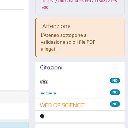
https://hdl.handle.net/11383/2198
900
Attenzione
L'Ateneo sottopone a
validazione solo i file PDF
allegati
Citazioni
ND
ND
ND