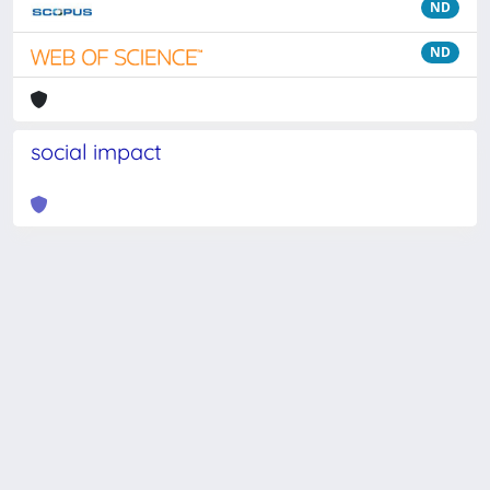
ND
ND
social impact