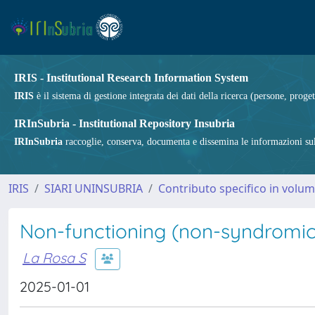
IRIS - Institutional Research Information System
IRIS
è il sistema di gestione integrata dei dati della ricerca (persone, proget
IRInSubria - Institutional Repository Insubria
IRInSubria
raccoglie, conserva, documenta e dissemina le informazioni sulla
IRIS
SIARI UNINSUBRIA
Contributo specifico in volu
Non-functioning (non-syndromic
La Rosa S
2025-01-01