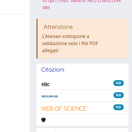
https://hdl.handle.net/11383/2199
085
Attenzione
L'Ateneo sottopone a
validazione solo i file PDF
allegati
Citazioni
ND
ND
ND