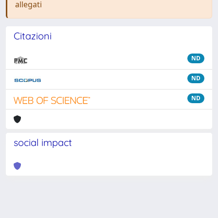
allegati
Citazioni
ND
ND
ND
social impact