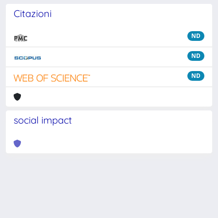
Citazioni
ND
ND
ND
social impact