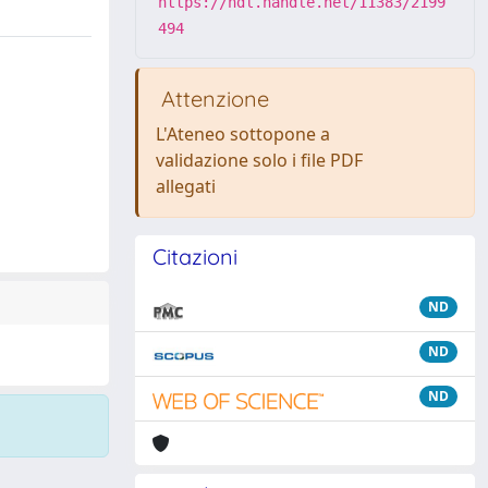
https://hdl.handle.net/11383/2199
494
Attenzione
L'Ateneo sottopone a
validazione solo i file PDF
allegati
Citazioni
ND
ND
ND