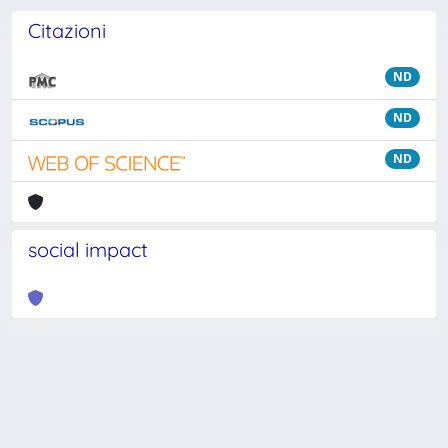
Citazioni
ND
ND
ND
social impact