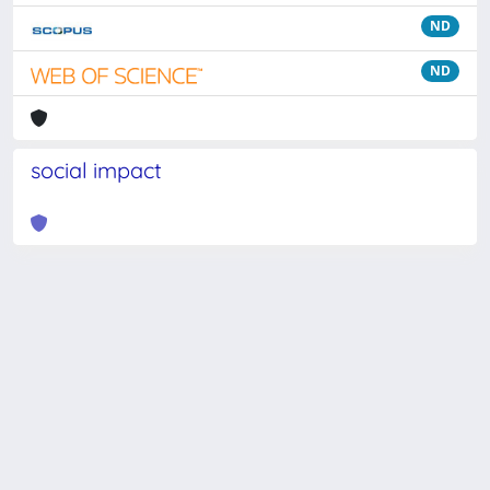
ND
ND
social impact