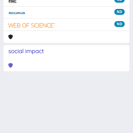
ND
ND
social impact