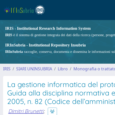
IRIS - Institutional Research Information System
IRIS
è il sistema di gestione integrata dei dati della ricerca (persone, proget
IRInSubria - Institutional Repository Insubria
IRInSubria
raccoglie, conserva, documenta e dissemina le informazioni sulla
IRIS
SIARI UNINSUBRIA
Libro
Monografia o trattato
La gestione informatica del proto
Guida alla disciplina normativa 
2005, n. 82 (Codice dell’amminist
Dimitri Brunetti
;