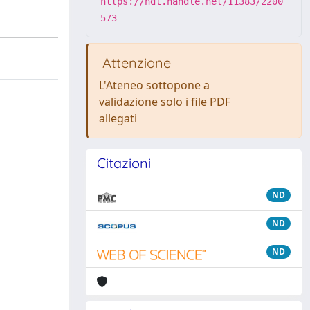
https://hdl.handle.net/11383/2200
573
Attenzione
L'Ateneo sottopone a
validazione solo i file PDF
allegati
Citazioni
ND
ND
ND