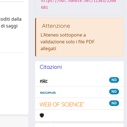
https://hdl.handle.net/11383/2200
681
oditi dalla
Attenzione
 di saggi
L'Ateneo sottopone a
validazione solo i file PDF
allegati
Citazioni
ND
ND
ND