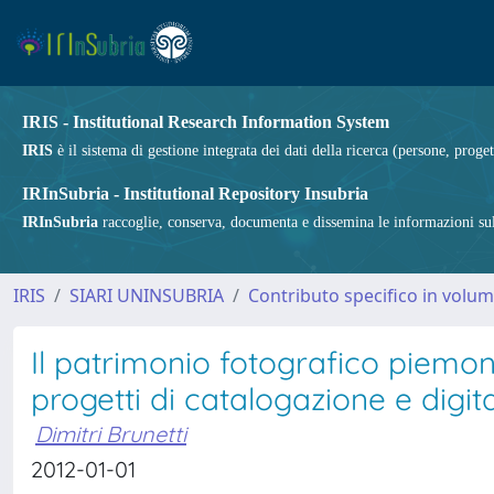
IRIS - Institutional Research Information System
IRIS
è il sistema di gestione integrata dei dati della ricerca (persone, proget
IRInSubria - Institutional Repository Insubria
IRInSubria
raccoglie, conserva, documenta e dissemina le informazioni sulla
IRIS
SIARI UNINSUBRIA
Contributo specifico in volu
Il patrimonio fotografico piemon
progetti di catalogazione e digit
Dimitri Brunetti
2012-01-01