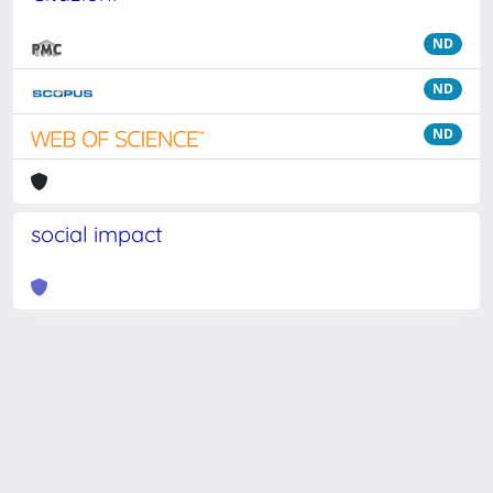
ND
ND
ND
social impact