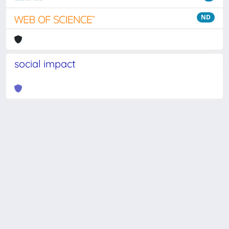
ND
social impact