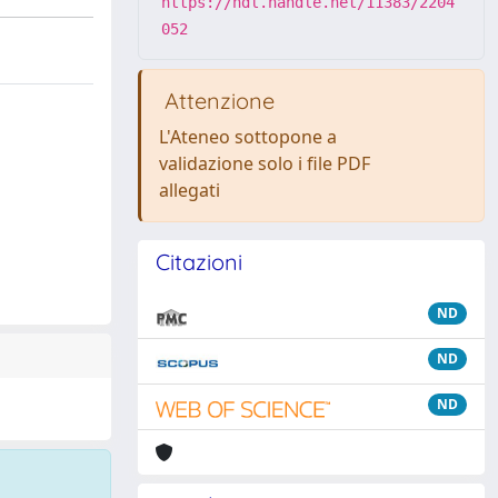
https://hdl.handle.net/11383/2204
052
Attenzione
L'Ateneo sottopone a
validazione solo i file PDF
allegati
Citazioni
ND
ND
ND