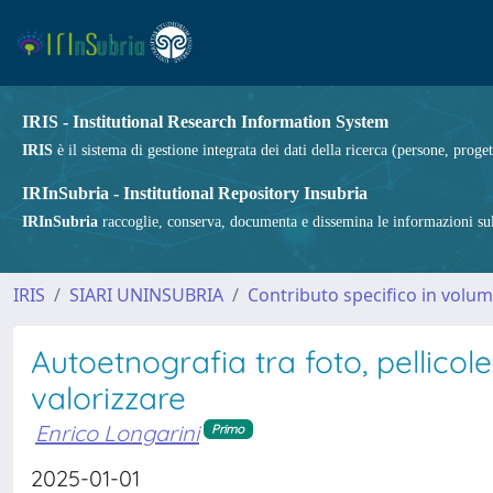
IRIS - Institutional Research Information System
IRIS
è il sistema di gestione integrata dei dati della ricerca (persone, proget
IRInSubria - Institutional Repository Insubria
IRInSubria
raccoglie, conserva, documenta e dissemina le informazioni sulla
IRIS
SIARI UNINSUBRIA
Contributo specifico in volu
Autoetnografia tra foto, pellicole
valorizzare
Enrico Longarini
Primo
2025-01-01