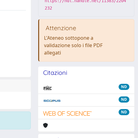
https://hdl.handle.net/11383/2204
232
Attenzione
L'Ateneo sottopone a
validazione solo i file PDF
allegati
Citazioni
ND
ND
ND