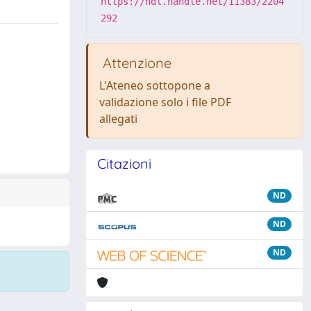
https://hdl.handle.net/11383/2204
292
Attenzione
L'Ateneo sottopone a
validazione solo i file PDF
allegati
Citazioni
ND
ND
ND