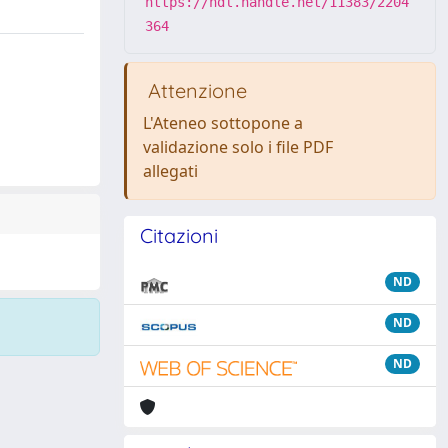
https://hdl.handle.net/11383/2204
364
Attenzione
L'Ateneo sottopone a
validazione solo i file PDF
allegati
Citazioni
ND
ND
ND