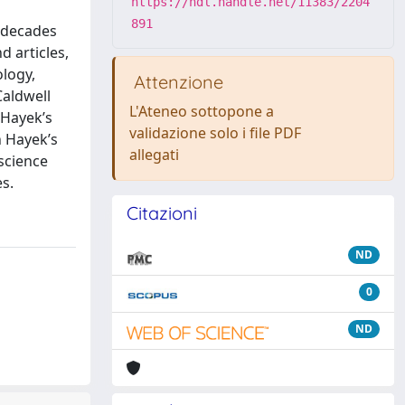
https://hdl.handle.net/11383/2204
891
t decades
 articles,
ology,
Attenzione
Caldwell
L'Ateneo sottopone a
n Hayek’s
validazione solo i file PDF
n Hayek’s
allegati
science
es.
Citazioni
ND
0
ND