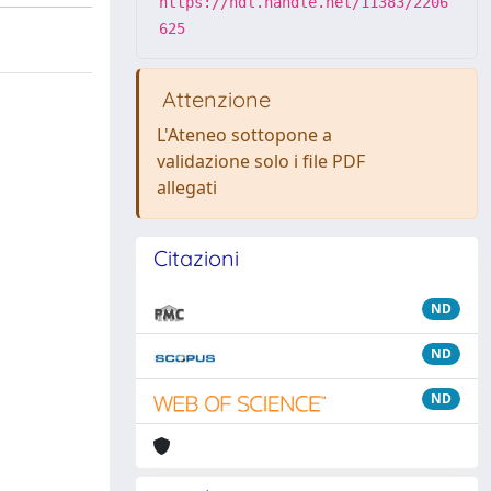
https://hdl.handle.net/11383/2206
625
Attenzione
L'Ateneo sottopone a
validazione solo i file PDF
allegati
Citazioni
ND
ND
ND