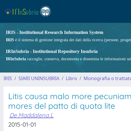
IRIS - Institutional Research Information System
IRIS
è il sistema di gestione integrata dei dati della ricerca (persone, proget
IRInSubria - Institutional Repository Insubria
IRInSubria
raccoglie, conserva, documenta e dissemina le informazioni sulla
IRIS
SIARI UNINSUBRIA
Libro
Monografia o trattato
Litis causa malo more pecuniam p
mores del patto di quota lite
De Maddalena L
2015-01-01