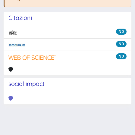
Citazioni
ND
ND
ND
social impact