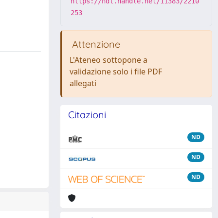
https://hdl.handle.net/11383/2210
253
Attenzione
L'Ateneo sottopone a
validazione solo i file PDF
allegati
Citazioni
ND
ND
ND