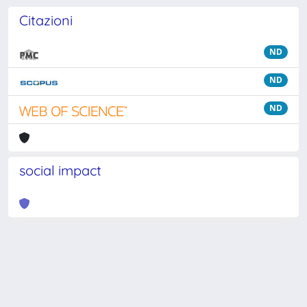
Citazioni
ND
ND
ND
social impact