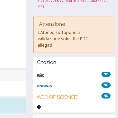
https://hdl.handle.net/11383/2211
931
Attenzione
L'Ateneo sottopone a
validazione solo i file PDF
allegati
Citazioni
ND
ND
ND