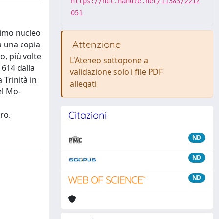
https://hdl.handle.net/11383/2212
051
 primo nucleo
Attenzione
va una copia
o, più volte
L'Ateneo sottopone a
1614 dalla
validazione solo i file PDF
 Trinità in
allegati
el Mo-
Citazioni
ro.
ND
ND
ND