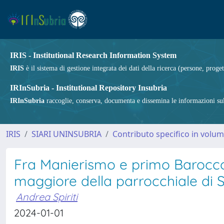
IRIS - Institutional Research Information System
IRIS
è il sistema di gestione integrata dei dati della ricerca (persone, proget
IRInSubria - Institutional Repository Insubria
IRInSubria
raccoglie, conserva, documenta e dissemina le informazioni sulla
IRIS
SIARI UNINSUBRIA
Contributo specifico in volu
Fra Manierismo e primo Barocco. 
maggiore della parrocchiale di 
Andrea Spiriti
2024-01-01