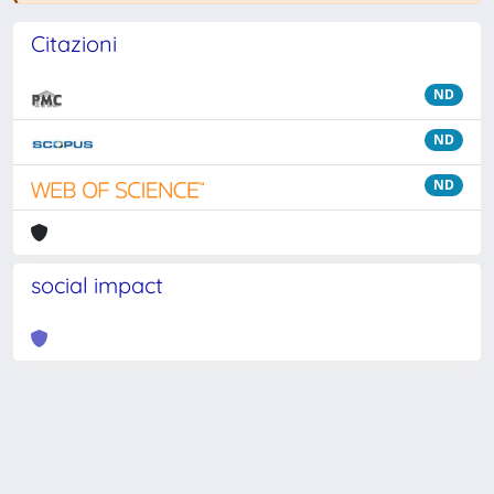
Citazioni
ND
ND
ND
social impact