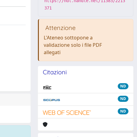
https://hdl.handle.net/11383/2213
371
Attenzione
L'Ateneo sottopone a
validazione solo i file PDF
allegati
Citazioni
ND
ND
ND