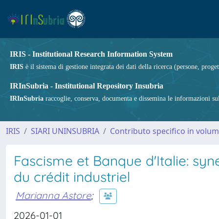
IRIS - Institutional Research Information System
IRIS
è il sistema di gestione integrata dei dati della ricerca (persone, proget
IRInSubria - Institutional Repository Insubria
IRInSubria
raccoglie, conserva, documenta e dissemina le informazioni sulla
IRIS
SIARI UNINSUBRIA
Contributo specifico in volu
Fascisme et Banque d'Italie: syn
du crédit industriel
Marianna Astore
;
2026-01-01