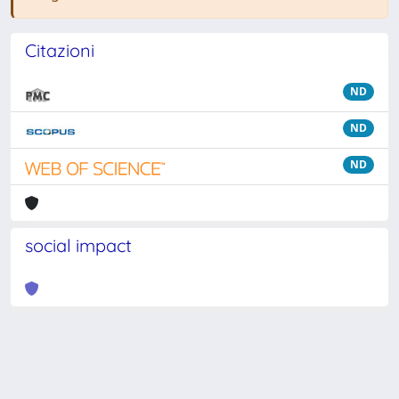
Citazioni
ND
ND
ND
social impact