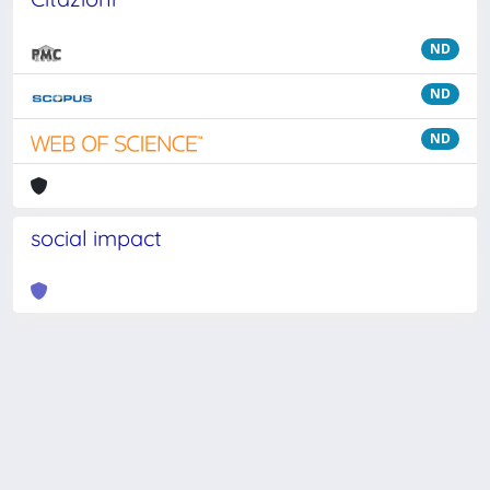
ND
ND
ND
social impact