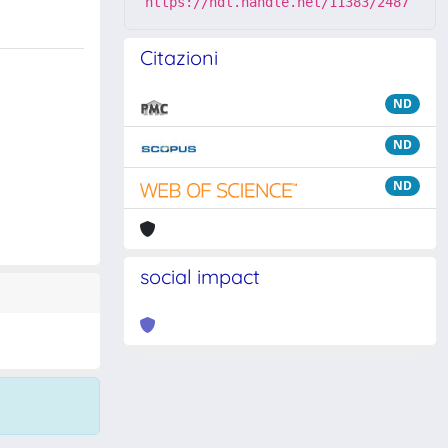
https://hdl.handle.net/11383/2487
Citazioni
ND
ND
ND
social impact