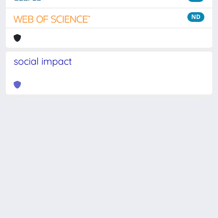
ND
social impact