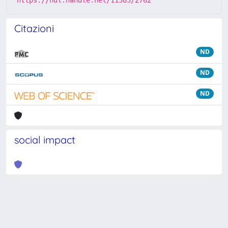
https://hdl.handle.net/11383/2762
Citazioni
ND
ND
ND
social impact