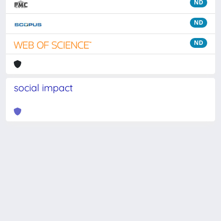
ND
ND
ND
social impact