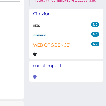
https://hdl.handle.net/11383/3387
Citazioni
ND
ND
ND
social impact