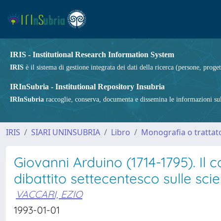
IRIS - Institutional Research Information System
IRIS
è il sistema di gestione integrata dei dati della ricerca (persone, proget
IRInSubria - Institutional Repository Insubria
IRInSubria
raccoglie, conserva, documenta e dissemina le informazioni sulla
IRIS
SIARI UNINSUBRIA
Libro
Monografia o trattato
Giovanni Arduino (1714-1795). Il 
dibattito settecentesco sulle sci
VACCARI, EZIO
1993-01-01