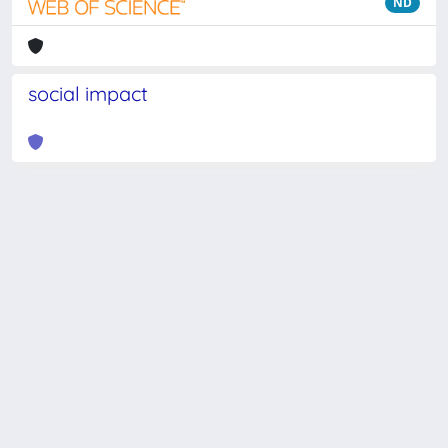
ND
social impact