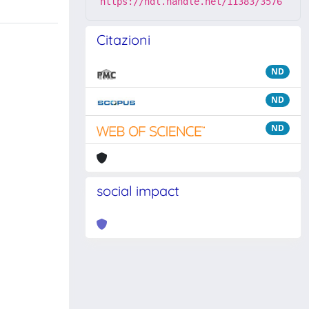
https://hdl.handle.net/11383/3576
Citazioni
ND
ND
ND
social impact