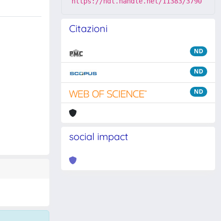
https://hdl.handle.net/11383/3790
Citazioni
ND
ND
ND
social impact