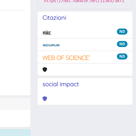
https://hdl.handle.net/11383/3871
Citazioni
ND
ND
ND
social impact