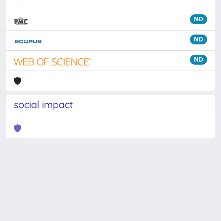
ND
ND
ND
social impact