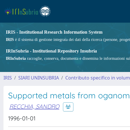
IRIS - Institutional Research Information System
IRIS
è il sistema di gestione integrata dei dati della ricerca (persone, proget
IRInSubria - Institutional Repository Insubria
IRInSubria
raccoglie, conserva, documenta e dissemina le informazioni sulla
IRIS
SIARI UNINSUBRIA
Contributo specifico in volu
Supported metals from oganome
RECCHIA, SANDRO
1996-01-01