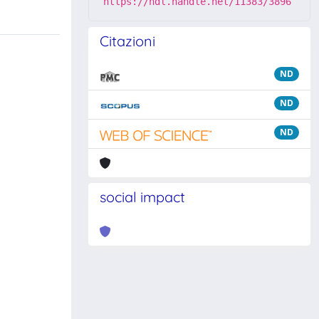
https://hdl.handle.net/11383/3896
Citazioni
ND
ND
ND
social impact