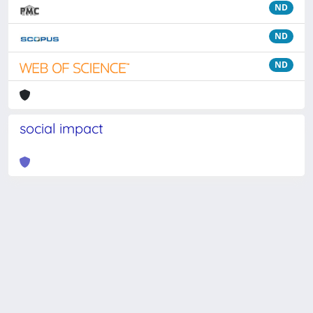
ND
ND
ND
social impact