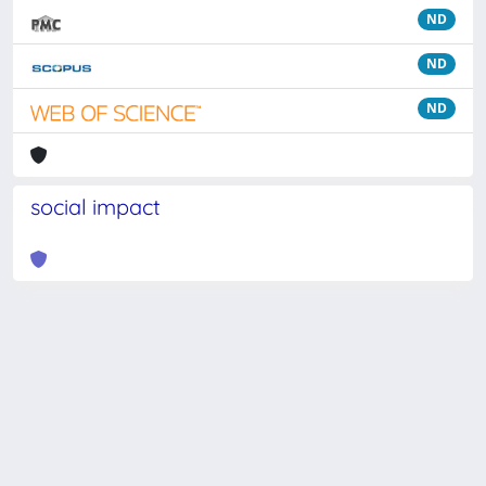
ND
ND
ND
social impact