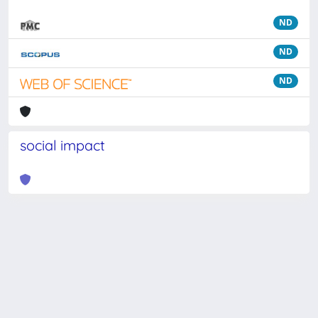
ND
ND
ND
social impact