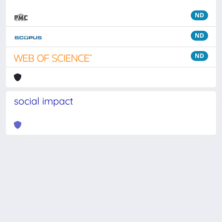
ND
ND
ND
social impact