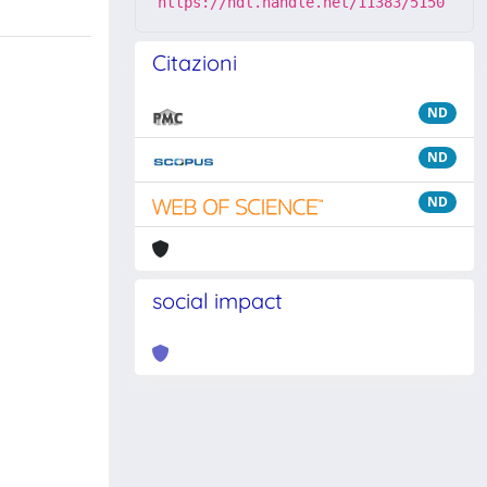
https://hdl.handle.net/11383/5150
Citazioni
ND
ND
ND
social impact