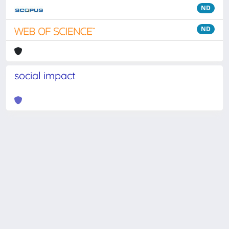
ND
ND
social impact