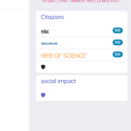
https://hdl.handle.net/11383/5327
Citazioni
ND
ND
ND
social impact