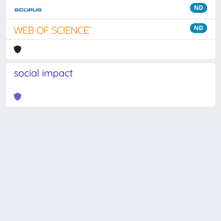
ND
ND
social impact