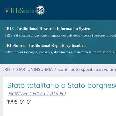
IRIS - Institutional Research Information System
IRIS
è il sistema di gestione integrata dei dati della ricerca (persone, proget
IRInSubria - Institutional Repository Insubria
IRInSubria
raccoglie, conserva, documenta e dissemina le informazioni sulla
IRIS
SIARI UNINSUBRIA
Contributo specifico in volu
Stato totalitario o Stato borghes
BONVECCHIO, CLAUDIO
1995-01-01