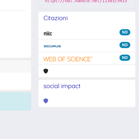
https://hdl.handle.net/11383/5415
Citazioni
ND
ND
ND
social impact