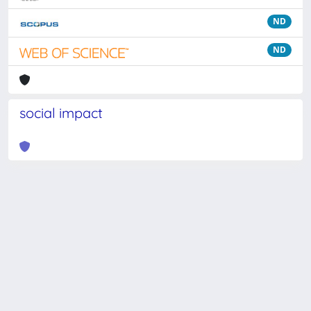
ND
ND
social impact